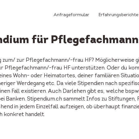
Anfrageformular
Erfahrungsberichte
endium für Pflegefachmann
ng zum/ zur Pflegefachmann/-frau HF? Möglicherweise gi
ur Pflegefachmann/-frau HF unterstützen. Oder du kom
eines Wohn- oder Heimatortes, deiner familiären Situati
eriger Werdegang etc. Da viele Stipendien nach spezifis
inen Fall existieren. Auch Darlehen gibt es, welche bs
bei Banken. Stipendium.ch sammelt Infos zu Stiftungen, 
nd in jedem Einzelfall aufzeigen, ob überhaupt finanzie
ch konkret handelt.